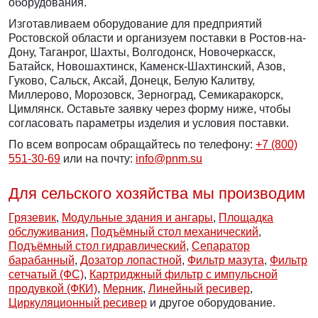
оборудования.
Изготавливаем оборудование для предприятий
Ростовской области и организуем поставки в Ростов-на-
Дону, Таганрог, Шахты, Волгодонск, Новочеркасск,
Батайск, Новошахтинск, Каменск-Шахтинский, Азов,
Гуково, Сальск, Аксай, Донецк, Белую Калитву,
Миллерово, Морозовск, Зерноград, Семикаракорск,
Цимлянск. Оставьте заявку через форму ниже, чтобы
согласовать параметры изделия и условия поставки.
По всем вопросам обращайтесь по телефону:
+7 (800)
551-30-69
или на почту:
info@pnm.su
Для сельского хозяйства мы производим
Грязевик
,
Модульные здания и ангары
,
Площадка
обслуживания
,
Подъёмный стол механический
,
Подъёмный стол гидравлический
,
Сепаратор
барабанный
,
Дозатор лопастной
,
Фильтр мазута
,
Фильтр
сетчатый (ФС)
,
Картриджный фильтр с импульсной
продувкой (ФКИ)
,
Мерник
,
Линейный ресивер
,
Циркуляционный ресивер
и другое оборудование.