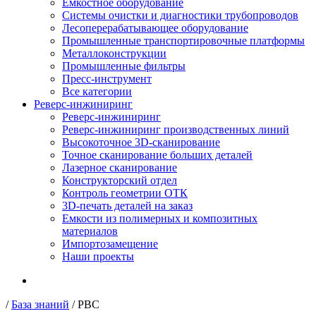
Емкостное оборудование
Системы очистки и диагностики трубопроводов
Лесоперерабатывающее оборудование
Промышленные транспортировочные платформы
Металлоконструкции
Промышленные фильтры
Пресс-инструмент
Все категории
Реверс-инжиниринг
Реверс-инжиниринг
Реверс-инжиниринг производственных линий
Высокоточное 3D-сканирование
Точное сканирование больших деталей
Лазерное сканирование
Конструкторский отдел
Контроль геометрии ОТК
3D-печать деталей на заказ
Емкости из полимерных и композитных
материалов
Импортозамещение
Наши проекты
/
База знаний
/
РВС